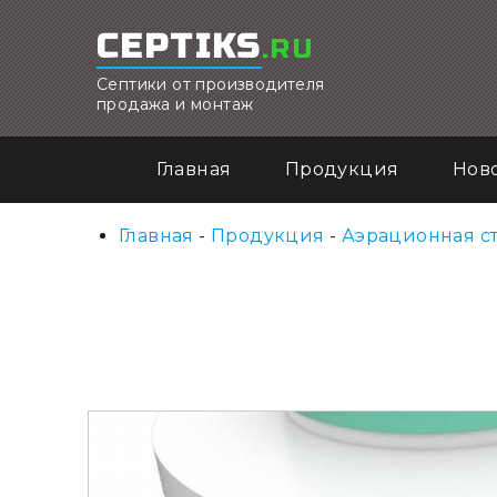
CEPTIKS
.RU
Септики от производителя
продажа и монтаж
Главная
Продукция
Нов
Главная
-
Продукция
-
Аэрационная ст