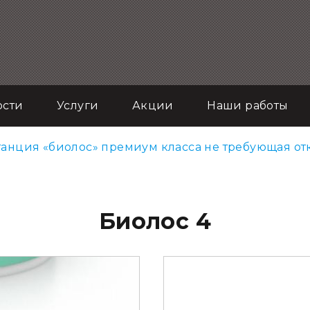
ости
Услуги
Акции
Наши работы
анция «биолос» премиум класса не требующая от
Биолос 4