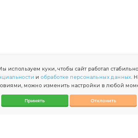
ы используем куки, чтобы сайт работал стабильно
нциальности
и
обработке персональных данных
. 
ловиями, можно изменить настройки в любой моме
Принять
Отклонить
МЫ НА КАРТЕ
ФО