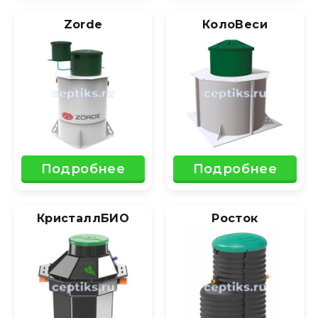
Zorde
КолоВеси
Подробнее
Подробнее
КристаллБИО
Росток