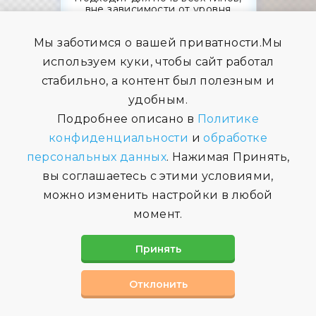
вне зависимости от уровня
грунтовых вод
Мы заботимся о вашей приватности.Мы
используем куки, чтобы сайт работал
стабильно, а контент был полезным и
удобным.
Подробнее описано в
Политике
конфиденциальности
и
обработке
ЭНЕРГОНЕЗАВИСИМОСТЬ
персональных данных
. Нажимая Принять,
вы соглашаетесь с этими условиями,
При отключении электропитания
в течение некоторого времени
можно изменить настройки в любой
может работать автономно
момент.
Принять
Отклонить