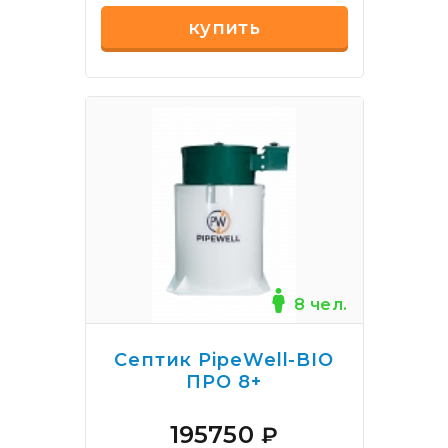
купить
8 чел.
Септик PipeWell-BIO
ПРО 8+
195750
₽