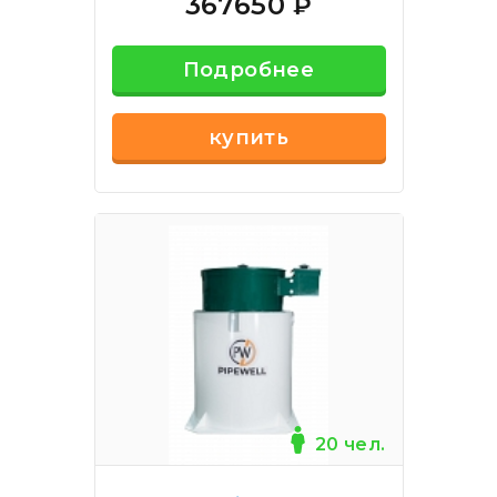
367650
₽
Подробнее
купить
20 чел.