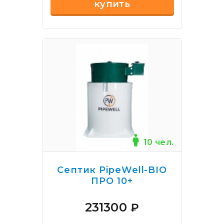
купить
10 чел.
Септик PipeWell-BIO
ПРО 10+
231300
₽