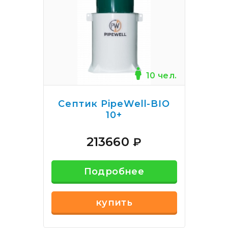
10 чел.
Септик PipeWell-BIO
10+
213660
₽
Подробнее
купить