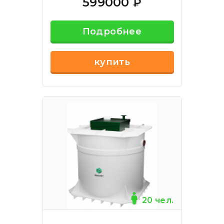
599000
₽
Подробнее
купить
20 чел.