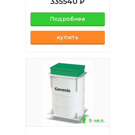
335540
₽
Подробнее
купить
9 чел.