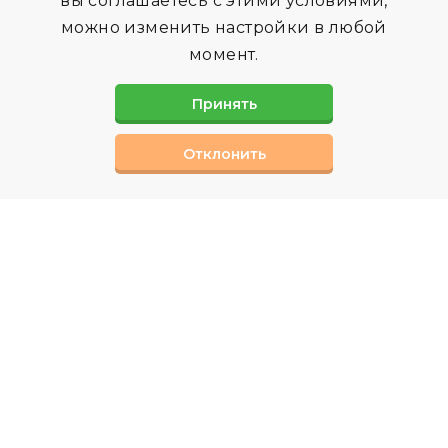
вы соглашаетесь с этими условиями,
можно изменить настройки в любой
момент.
Принять
Отклонить
СВЯЗАТЬСЯ С НАМИ
Вы можете заполнив форму обратной связи,
или позвонив нам по телефону
Наши специалисты ответят на интерисующие
вас вопросы.
КОНТАКТЫ
Телефон:
+7 (495) 151-00-08