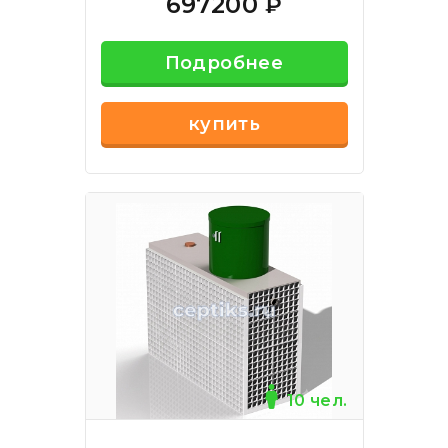
697200
₽
Подробнее
купить
10 чел.