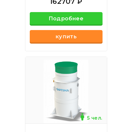
162707
₽
Подробнее
купить
5 чел.