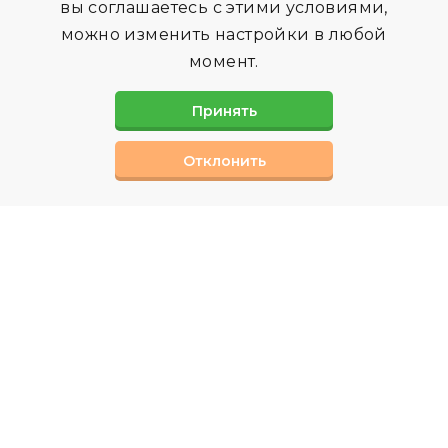
вы соглашаетесь с этими условиями,
можно изменить настройки в любой
момент.
Принять
Отклонить
СВЯЗАТЬСЯ С НАМИ
Вы можете заполнив форму обратной связи,
или позвонив нам по телефону
Наши специалисты ответят на интерисующие
вас вопросы.
КОНТАКТЫ
Телефон:
+7 (495) 151-00-08