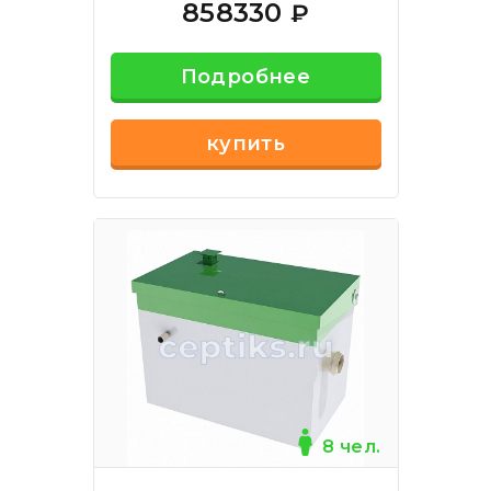
858330
₽
Подробнее
купить
8 чел.