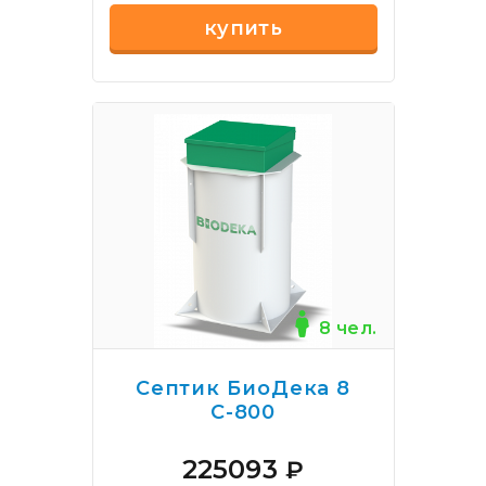
купить
8 чел.
Септик БиоДека 8
С-800
225093
₽