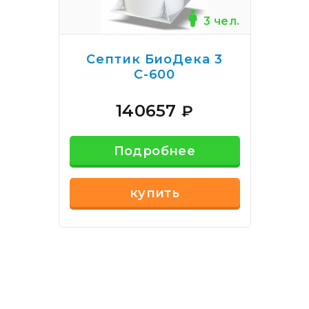
3 чел.
Септик БиоДека 3
С-600
140657
₽
Подробнее
купить