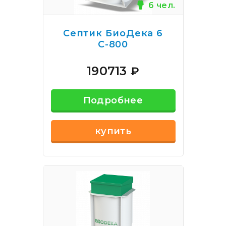
6 чел.
Септик БиоДека 6
С-800
190713
₽
Подробнее
купить