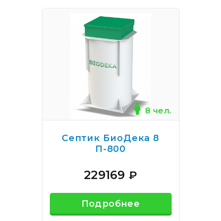
8 чел.
Септик БиоДека 8
П-800
229169
₽
Подробнее