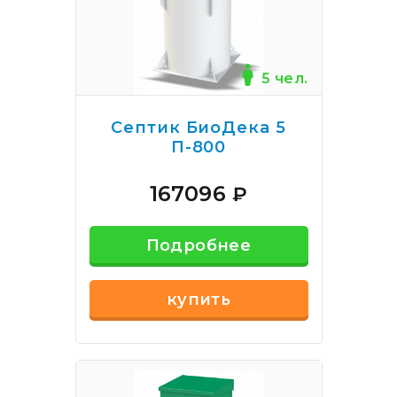
5 чел.
Септик БиоДека 5
П-800
167096
₽
Подробнее
купить