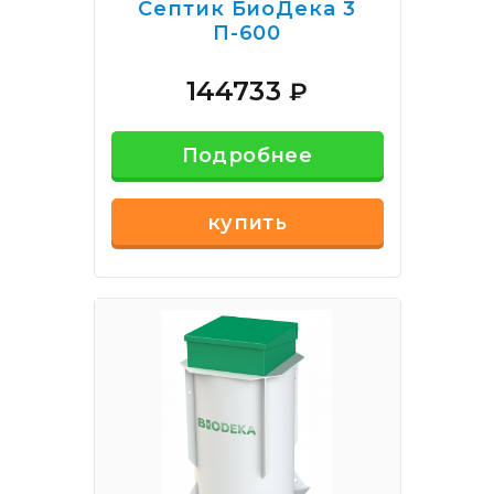
Септик БиоДека 3
П-600
144733
₽
Подробнее
купить