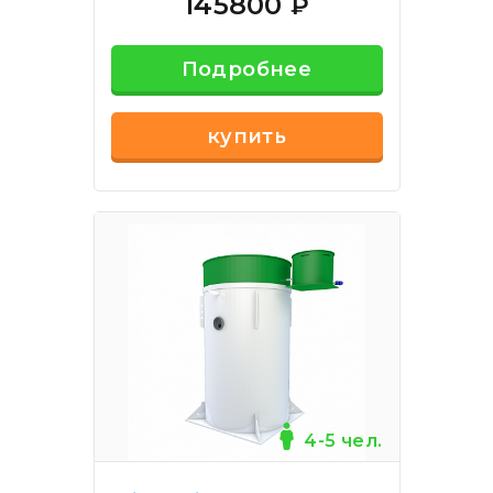
145800
₽
Подробнее
купить
4-5 чел.