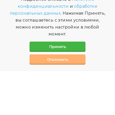
конфиденциальности
и
обработке
персональных данных
. Нажимая Принять,
вы соглашаетесь с этими условиями,
можно изменить настройки в любой
момент.
Принять
Отклонить
СВЯЗАТЬСЯ С НАМИ
Вы можете заполнив форму обратной связи,
или позвонив нам по телефону
Наши специалисты ответят на интерисующие
вас вопросы.