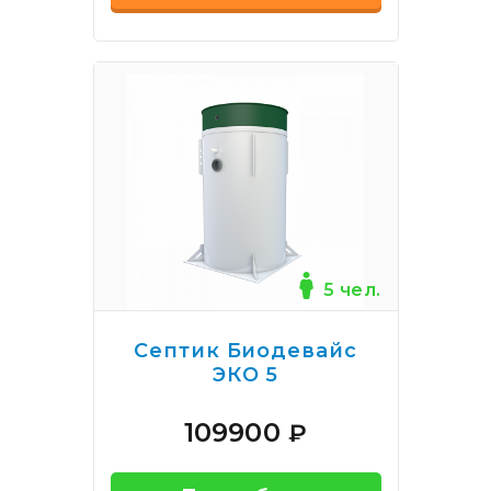
5 чел.
Септик Биодевайс
ЭКО 5
109900
₽