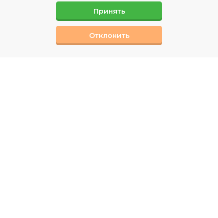
Принять
Отклонить
СВЯЗАТЬСЯ С НАМИ
Вы можете заполнив форму обратной связи,
или позвонив нам по телефону
Наши специалисты ответят на интерисующие
вас вопросы.
КОНТАКТЫ
Телефон:
+7 (495) 151-00-08
E-mail:
info@ceptiks.ru
Часы работы:
пн.-пт. с 9:00 до 21:00